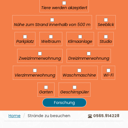
Tiere werden akzeptiert
Tiere werden akzeptiert
Nähe zum Strand innerhalb von 500 m
Seeblick
Nähe zum Strand innerhalb von 500 m
Seeblick
Parkplatz
Weltraum
Klimaanlage
Studio
Parkplatz
Weltraum
Klimaanlage
Studio
Zweizimmerwohnung
Dreizimmerwohnung
Zweizimmerwohnung
Dreizimmerwohnung
Vierzimmerwohnung
Waschmaschine
Wi-Fi
Vierzimmerwohnung
Waschmaschine
Wi-Fi
Garten
Geschirrspüler
Garten
Geschirrspüler
Forschung
Home
Strände zu besuchen
0565.914228