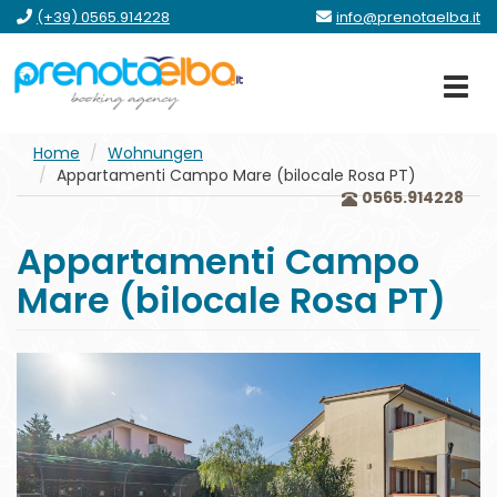
Zum
Zum
Zum
gehe
(+39) 0565.914228
info@prenotaelba.it
Menü
Hauptinhalt
Formular
zum
springen
Footer
Home
Wohnungen
Appartamenti Campo Mare (bilocale Rosa PT)
0565.914228
Appartamenti Campo
Mare (bilocale Rosa PT)