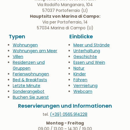
Via Rodolfo Manganaro, 104
57037 Portoferraio (LI)
Hauptsitz von Marina di Campo:
Via per Portoferraio, 14
57034 Marina di Campo (LI)
Typen
Einblicke
Wohnungen
Meer und Strände
Wohnungen am Meer
Unterhaltung
Villen
Geschichte
Residenzen und
Essen und Wein
Gruppen
Natur
Ferienwohnungen
Kinder
Bed & Breakfasts
Fähren
Letzte Minute
Vermietung
Sonderangebot
Webcam
Buchen Sie zuerst
Reservierungen und Informationen
tel.
(+39) 0565.914228
Montag - Freitag
09.00 / 13.00 - 14.30 / 19.00