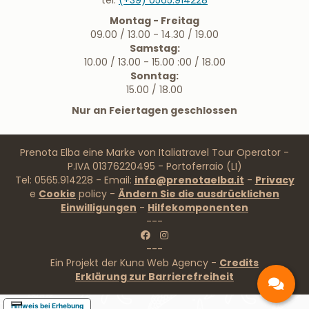
tel.
(+39) 0565.914228
Montag - Freitag
09.00 / 13.00 - 14.30 / 19.00
Samstag:
10.00 / 13.00 - 15.00 :00 / 18.00
Sonntag:
15.00 / 18.00
Nur an Feiertagen geschlossen
Prenota Elba eine Marke von Italiatravel Tour Operator -
P.IVA 01376220495 - Portoferraio (LI)
Tel: 0565.914228 - Email:
info@prenotaelba.it
-
Privacy
e
Cookie
policy -
Ändern Sie die ausdrücklichen
Einwilligungen
-
Hilfekomponenten
---
---
Ein Projekt der Kuna Web Agency -
Credits
Erklärung zur Barrierefreiheit
Hinweis bei Erhebung