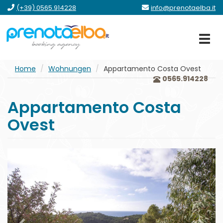
Zum
Zum
Zum
gehe
(+39) 0565.914228
info@prenotaelba.it
Menü
Hauptinhalt
Formular
zum
springen
Footer
Home
Wohnungen
Appartamento Costa Ovest
0565.914228
Appartamento Costa
Ovest