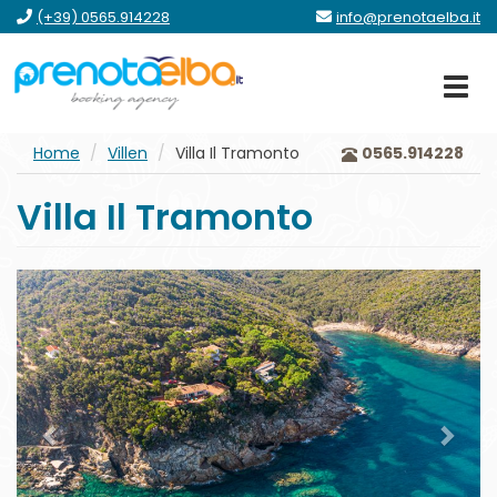
Zum
Zum
Zum
gehe
(+39) 0565.914228
info@prenotaelba.it
Menü
Hauptinhalt
Formular
zum
springen
Footer
Home
Villen
Villa Il Tramonto
0565.914228
Villa Il Tramonto