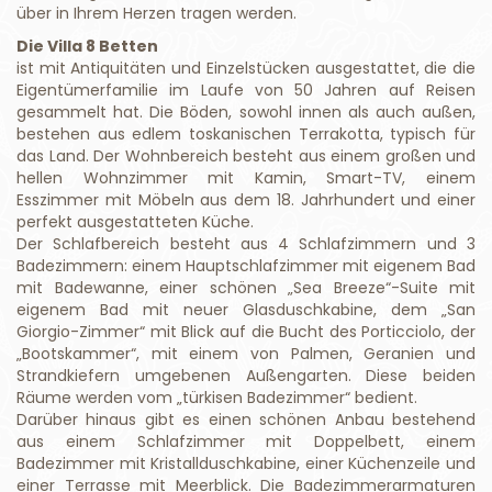
über in Ihrem Herzen tragen werden.
Die Villa 8 Betten
ist mit Antiquitäten und Einzelstücken ausgestattet, die die
Eigentümerfamilie im Laufe von 50 Jahren auf Reisen
gesammelt hat. Die Böden, sowohl innen als auch außen,
bestehen aus edlem toskanischen Terrakotta, typisch für
das Land. Der Wohnbereich besteht aus einem großen und
hellen Wohnzimmer mit Kamin, Smart-TV, einem
Esszimmer mit Möbeln aus dem 18. Jahrhundert und einer
perfekt ausgestatteten Küche.
Der Schlafbereich besteht aus 4 Schlafzimmern und 3
Badezimmern: einem Hauptschlafzimmer mit eigenem Bad
mit Badewanne, einer schönen „Sea Breeze“-Suite mit
eigenem Bad mit neuer Glasduschkabine, dem „San
Giorgio-Zimmer“ mit Blick auf die Bucht des Porticciolo, der
„Bootskammer“, mit einem von Palmen, Geranien und
Strandkiefern umgebenen Außengarten. Diese beiden
Räume werden vom „türkisen Badezimmer“ bedient.
Darüber hinaus gibt es einen schönen Anbau bestehend
aus einem Schlafzimmer mit Doppelbett, einem
Badezimmer mit Kristallduschkabine, einer Küchenzeile und
einer Terrasse mit Meerblick. Die Badezimmerarmaturen