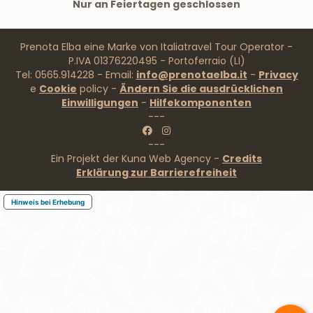
Nur an Feiertagen geschlossen
Prenota Elba eine Marke von Italiatravel Tour Operator -
P.IVA 01376220495 - Portoferraio (LI)
Tel: 0565.914228 - Email:
info@prenotaelba.it
-
Privacy
e
Cookie
policy -
Ändern Sie die ausdrücklichen
Einwilligungen
-
Hilfekomponenten
---
---
Ein Projekt der Kuna Web Agency -
Credits
Erklärung zur Barrierefreiheit
Hinweis bei Erhebung