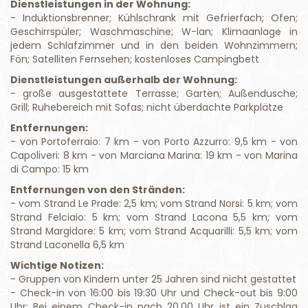
Dienstleistungen in der Wohnung:
- Induktionsbrenner; Kühlschrank mit Gefrierfach; Ofen;
Geschirrspüler; Waschmaschine; W-lan; Klimaanlage in
jedem Schlafzimmer und in den beiden Wohnzimmern;
Fön; Satelliten Fernsehen; kostenloses Campingbett
Dienstleistungen außerhalb der Wohnung:
- große ausgestattete Terrasse; Garten; Außendusche;
Grill; Ruhebereich mit Sofas; nicht überdachte Parkplätze
Entfernungen:
- von Portoferraio: 7 km - von Porto Azzurro: 9,5 km - von
Capoliveri: 8 km - von Marciana Marina: 19 km - von Marina
di Campo: 15 km
Entfernungen von den Stränden:
- vom Strand Le Prade: 2,5 km; vom Strand Norsi: 5 km; vom
Strand Felciaio: 5 km; vom Strand Lacona 5,5 km; vom
Strand Margidore: 5 km; vom Strand Acquarilli: 5,5 km; vom
Strand Laconella 6,5 ​​km
Wichtige Notizen:
- Gruppen von Kindern unter 25 Jahren sind nicht gestattet
- Check-in von 16:00 bis 19:30 Uhr und Check-out bis 9:00
Uhr; Bei einem Check-in nach 20.00 Uhr ist ein Zuschlag