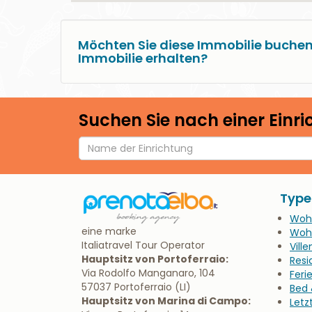
Möchten Sie diese Immobilie buchen
Immobilie erhalten?
Suchen Sie nach einer Einr
Type
Woh
eine marke
Woh
Italiatravel Tour Operator
Ville
Hauptsitz von Portoferraio:
Resi
Via Rodolfo Manganaro, 104
Fer
57037 Portoferraio (LI)
Bed 
Hauptsitz von Marina di Campo:
Letz