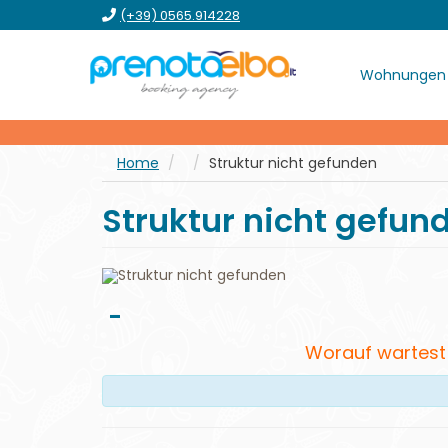
Zum
Zum
Zum
gehe
(+39) 0565.914228
Menü
Hauptinhalt
Formular
zum
springen
Footer
Wohnungen
Home
Struktur nicht gefunden
Struktur nicht gefu
-
Worauf wartest