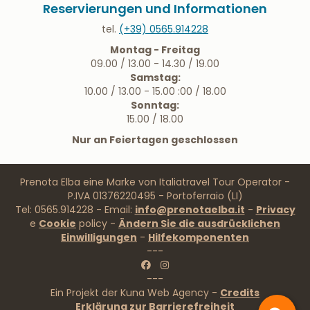
Reservierungen und Informationen
tel.
(+39) 0565.914228
Montag - Freitag
09.00 / 13.00 - 14.30 / 19.00
Samstag:
10.00 / 13.00 - 15.00 :00 / 18.00
Sonntag:
15.00 / 18.00
Nur an Feiertagen geschlossen
Prenota Elba eine Marke von Italiatravel Tour Operator -
P.IVA 01376220495 - Portoferraio (LI)
Tel: 0565.914228 - Email:
info@prenotaelba.it
-
Privacy
e
Cookie
policy -
Ändern Sie die ausdrücklichen
Einwilligungen
-
Hilfekomponenten
---
---
Ein Projekt der Kuna Web Agency -
Credits
Erklärung zur Barrierefreiheit