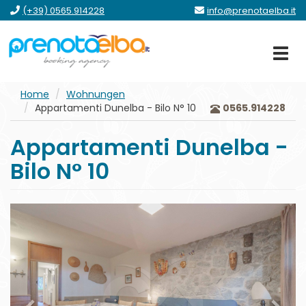
Zum
Zum
Zum
gehe
(+39) 0565.914228
info@prenotaelba.it
Menü
Hauptinhalt
Formular
zum
springen
Footer
Home
Wohnungen
Appartamenti Dunelba - Bilo N° 10
0565.914228
Appartamenti Dunelba -
Bilo N° 10