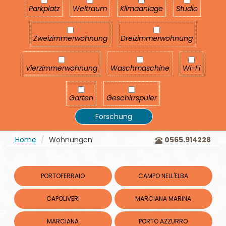
Parkplatz
Weltraum
Klimaanlage
Studio
Parkplatz
Weltraum
Klimaanlage
Studio
Zweizimmerwohnung
Dreizimmerwohnung
Zweizimmerwohnung
Dreizimmerwohnung
Vierzimmerwohnung
Waschmaschine
Wi-Fi
Vierzimmerwohnung
Waschmaschine
Wi-Fi
Garten
Geschirrspüler
Garten
Geschirrspüler
Forschung
Home
Wohnungen
0565.914228
PORTOFERRAIO
CAMPO NELL'ELBA
CAPOLIVERI
MARCIANA MARINA
MARCIANA
PORTO AZZURRO